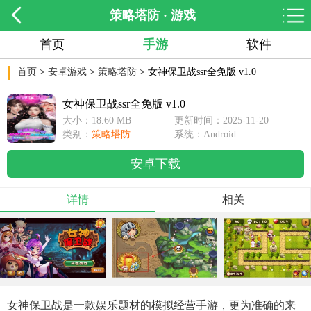
策略塔防 · 游戏
首页
手游
软件
首页
>
安卓游戏
>
策略塔防
> 女神保卫战ssr全免版 v1.0
女神保卫战ssr全免版 v1.0
大小：18.60 MB
更新时间：2025-11-20
类别：
策略塔防
17:22:14
系统：Android
安卓下载
详情
相关
女神保卫战是一款娱乐题材的模拟经营手游，更为准确的来