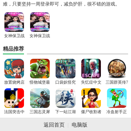
难，只要坚持一周登录即可，减负护肝，很不错的游戏。
女神保卫战
女神保卫战
内购破解版
手游
精品推荐
放置烧烤店
怪物城堡最
口袋妖怪究
失忆症中文
三国群英传7
手机版下载
新版本下载
极绿宝石最
版下载
单机版下载
新版下载
法国突击中
三国志灵犀
下一站江湖
僵尸收割者
冷血射手正
文版最新版
客户端官网
最新版下载
最新版下载
版下载
本下载
下载
返回首页
|
电脑版