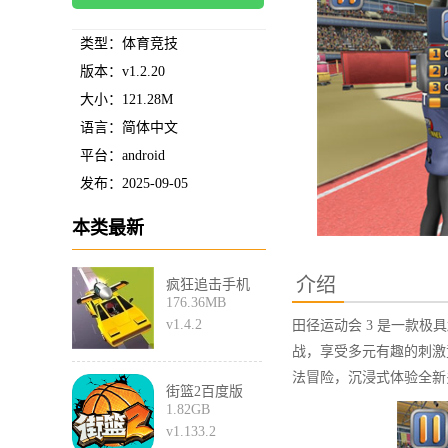
类型：体育竞技
版本：v1.2.20
大小：121.28M
语言：简体中文
平台：android
发布：2025-09-05
本类最新
介绍
疯狂追击手机
176.36MB
版
v1.4.2
田径运动会 3 是一款
战，享受多元有趣的刺激
法冒险，沉浸式体验全新多
街篮2百度版
1.82GB
v1.133.2