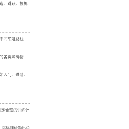
跑、跳跃、投掷
不同前进路线
的各类障碍物
如入门、进阶、
制定合理的训练计
，跳远则依赖出色