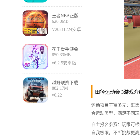
王者NBA正版
626.0MB
V20211224安卓
版
花千骨手游免
850.33MB
费版
v6.2.5安卓版
越野联赛下载
882.17M
手游官方免费
田径运动会 3游戏介绍
版
v0.22
运动项目丰富多元：汇集
合运动类型，满足不同玩
自主报名参赛：玩家可根
自我极限，不断挑战更高