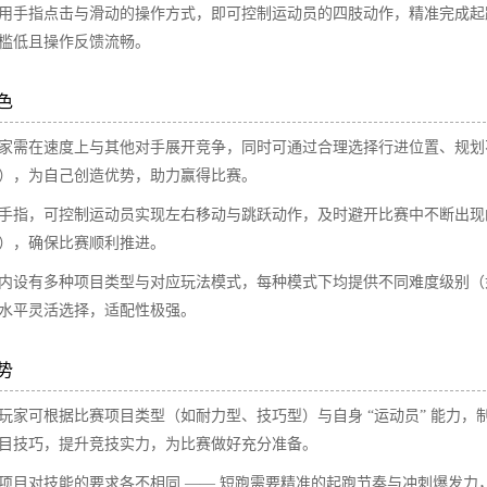
用手指点击与滑动的操作方式，即可控制运动员的四肢动作，精准完成起
槛低且操作反馈流畅。​
​
家需在速度上与其他对手展开竞争，同时可通过合理选择行进位置、规划
），为自己创造优势，助力赢得比赛。​
手指，可控制运动员实现左右移动与跳跃动作，及时避开比赛中不断出现
），确保比赛顺利推进。​
内设有多种项目类型与对应玩法模式，每种模式下均提供不同难度级别（
水平灵活选择，适配性极强。​
​
玩家可根据比赛项目类型（如耐力型、技巧型）与自身 “运动员” 能力，
目技巧，提升竞技实力，为比赛做好充分准备。​
项目对技能的要求各不相同 —— 短跑需要精准的起跑节奏与冲刺爆发力