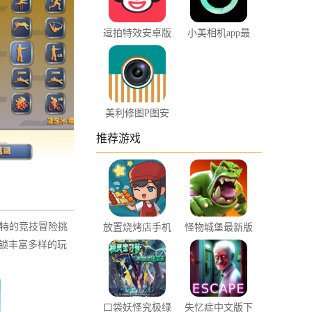
逗拍特效安卓版
小美相机app最
下载
新版下载
美利修图P图安
卓版下载
推荐游戏
独特的竞技冒险挑
放置烧烤店手机
怪物城堡最新版
版下载
本下载
锁丰富多样的玩
口袋妖怪究极绿
失忆症中文版下