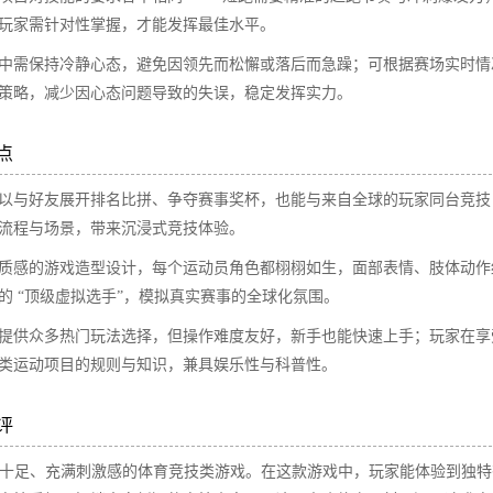
玩家需针对性掌握，才能发挥最佳水平。​
中需保持冷静心态，避免因领先而松懈或落后而急躁；可根据赛场实时情
策略，减少因心态问题导致的失误，稳定发挥实力。​
​
以与好友展开排名比拼、争夺赛事奖杯，也能与来自全球的玩家同台竞技
流程与场景，带来沉浸式竞技体验。​
质感的游戏造型设计，每个运动员角色都栩栩如生，面部表情、肢体动作
 “顶级虚拟选手”，模拟真实赛事的全球化氛围。​
提供众多热门玩法选择，但操作难度友好，新手也能快速上手；玩家在享
类运动项目的规则与知识，兼具娱乐性与科普性。​
​
趣味十足、充满刺激感的体育竞技类游戏。在这款游戏中，玩家能体验到独