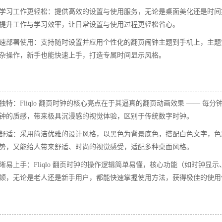
学习工作更轻松：提供高效的设置与使用服务，无论是桌面美化还是时间
提升工作与学习效率，让日常设置与使用过程更轻松省心。​
速部署使用：支持随时设置并应用个性化的翻页闹钟主题到手机上，主题
杂操作，新手也能快速上手，打造专属时间显示风格。​
特：Fliqlo 翻页时钟的核心亮点在于其逼真的翻页动画效果 —— 每分
钟的质感，带来极具沉浸感的视觉体验，区别于传统数字时钟。​
舒适：采用简洁优雅的设计风格，以黑色为背景底色，搭配白色文字，色
势，又能给人带来舒适、时尚的视觉感受，适配多种桌面风格。​
易上手：Fliqlo 翻页时钟的操作逻辑简单易懂，核心功能（如时钟显
顿，无论是老人还是新手用户，都能快速掌握使用方法，获得极佳的使用体