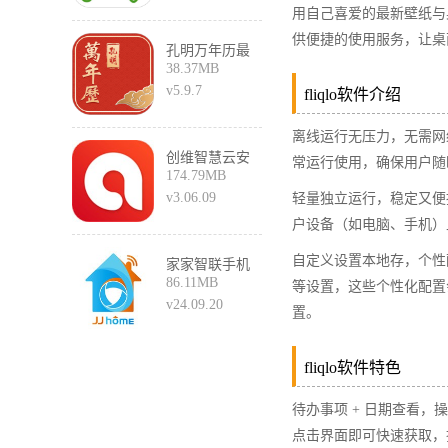
用自己喜爱的最新壁纸与
供便捷的使用服务，让桌面
孔明万年历最
38.37MB
新版
v5.9.7
fliqlo软件介绍​
离线运行无压力，无需网络
创维智慧云安
常运行使用，确保用户随
174.79MB
卓版
v3.06.09
轻量独立运行，稳定又便
户设备（如电脑、手机）
自定义设置本地存，个性
家家智联手机
86.11MB
版
等设置，这些个性化配置
v24.09.20
置。​
fliqlo软件特色​
待办事项 + 日期查看
点击界面即可快速获取，