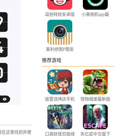
逗拍特效安卓版
小美相机app最
下载
新版下载
美利修图P图安
卓版下载
推荐游戏
放置烧烤店手机
怪物城堡最新版
版下载
本下载
直接在这里找到并使
口袋妖怪究极绿
失忆症中文版下