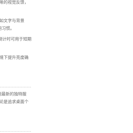
晰的视觉反馈，
如文字与背景
习惯。​
 倒计时可用于短期
境下提升亮度确
到最新的独特服
论是追求桌面个