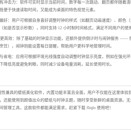
有冲击力：软件可实时显示当前时间，数字每一次跳动、翻页都伴随着清
既便于快速读取时间，又能成为桌面的特色视觉元素。​
偏好：用户可根据自身喜好调整时钟的样式（如翻页动画速度）、颜色（
（如是否显示秒数），同时支持 12 小时制时间格式，满足不同用户的使用
管理更高效：除了基础的时钟显示功能，还额外提供倒计时与闹钟服务 ——
烹饪），闹钟则能设置每日提醒，帮助用户更科学地管理时间。​
与省电：应用可根据环境光线强度自动调整时钟显示亮度，例如在强光环
下降低亮度避免刺眼，同时减少设备电量消耗，延长使用时长。​
性与美观性兼具的壁纸美化软件，内置功能丰富且全面，用户不仅能在这里体验
，还能使用到颜值出众的壁纸与时钟主题，随时享受新鲜的桌面资源。无
管理工具，这款软件都能满足需求，赶紧下载 fliqlo 使用吧！​