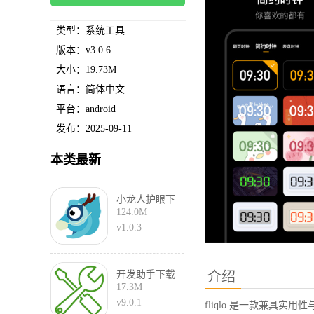
类型：系统工具
版本：v3.0.6
大小：19.73M
语言：简体中文
平台：android
发布：2025-09-11
本类最新
小龙人护眼下
124.0M
载手机版
v1.0.3
开发助手下载
介绍
17.3M
最新版
v9.0.1
fliqlo 是一款兼具