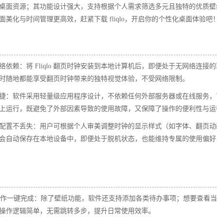
桌面资源；其功能设计强大，支持根据个人需求筛选多元且独特的优质壁
美化与时间管理更高效，赶紧下载 fliqlo，开启你的个性化桌面体验吧！
依赖：将 Fliqlo 翻页时钟安装到本地计算机后，即便处于无网络连接
时随地都能享受翻页时钟带来的独特视觉体验，不受网络限制。​
捷：软件采用轻量级应用程序设计，不依赖任何外部服务器或在线服务，
上运行，既避免了外部因素导致的使用故障，又保障了操作的便利性与运行
配置不丢失：用户可根据个人审美调整时钟的显示样式（如字体、翻页动
会自动保存在本地设备中，即便处于脱机状态，也能维持专属的使用偏好
，操作一键完成：除了壁纸功能，软件还支持添加各类待办事项；想要查看
操作逻辑简单，无需跳转多步，提升日常使用效率。​