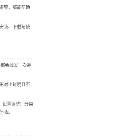
提醒，都能帮助
安装、下载与使
钟都会触发一次翻
彩对比鲜明且不
示、设置调整）分类
验。​