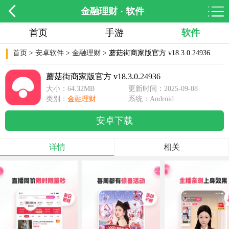
金融理财 · 软件
首页
手游
软件
首页
>
安卓软件
>
金融理财
> 蘑菇街商家版官方 v18.3.0.24936
蘑菇街商家版官方 v18.3.0.24936
大小：64.32MB
更新时间：2025-09-08
类别：
金融理财
16:39:37
系统：Android
安卓下载
详情
相关