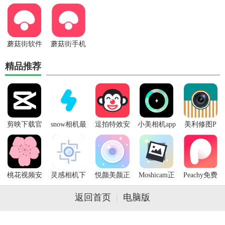
蘑菇街软件
蘑菇街手机
官方版
版2025最新
精品推荐
剪映下载官
snow相机最
逗拍特效安
小美相机app
美利修图P
方免费版
新版下载
卓版下载
最新版下载
图安卓版下
载
桃花视频安
灵感相机下
悦颜美颜正
Moshicam正
Peachy免费
卓版下载
载安卓版
版下载
版下载
版下载
返回首页
|
电脑版
Copyright © 2022 www.186139.com All rights reserved.